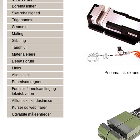
Boremaskinen
Skærehastighed
Trigonometri
Geometri
Måling
Slibning
Tandhjul
Materialelære
Debat Forum
Links
Pneumatisk skruest
Altomteknik
Enhedsomregner
Formler, formelsamling og
teknisk viden
Alltomteknikindustrin.se
Kurser og webinarer
Udvalgte måleenheder