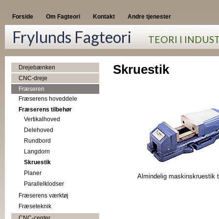
Forside
Om Fagteori
Kontakt
Andre tjenester
Frylunds Fagteori
TEORI I INDUS
Skruestik
Drejebænken
CNC-dreje
Fræseren
Fræserens hoveddele
Fræserens tilbehør
Vertikalhoved
Delehoved
Rundbord
Langdorn
Skruestik
Planer
Almindelig maskinskruestik t
Parallelklodser
Fræserens værktøj
Fræseteknik
CNC-center