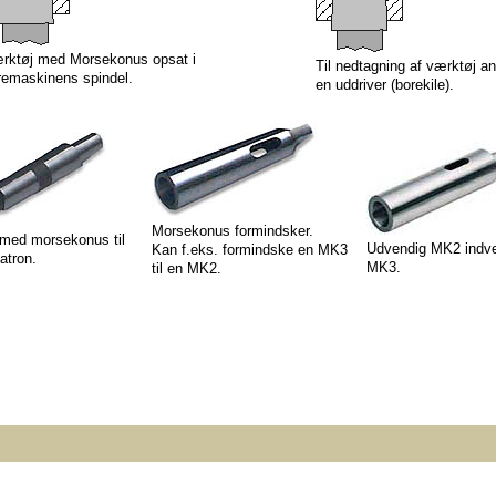
rktøj med Morsekonus opsat i
Til nedtagning af værktøj a
remaskinens spindel.
en uddriver (borekile).
Morsekonus formindsker.
med morsekonus til
Udvendig MK2 indv
Kan f.eks. formindske en MK3
atron.
MK3.
til en MK2.