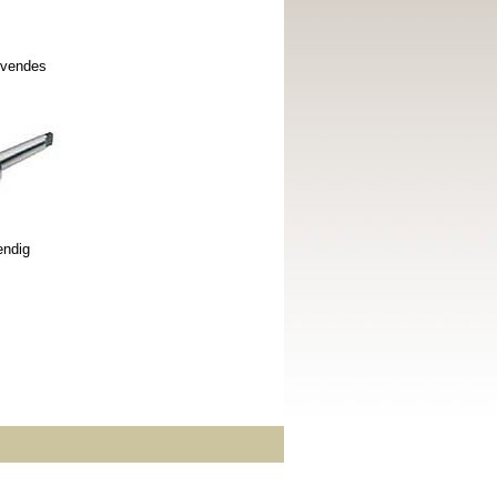
nvendes
endig