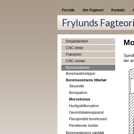
Forside
Om Fagteori
Kontakt
Frylunds Fagteor
Mo
Drejebænken
CNC-dreje
Fræseren
Spind
der an
CNC-center
Boremaskinen
Boremaskinetyper
Boremaskinens tilbehør
Skruestik
Borepatron
Morsekonus
Hurtigskifteroatron
Gevindskæreapparat
Flerspindlet borehoved
Pendlende holder
Boremaskinens værktøj