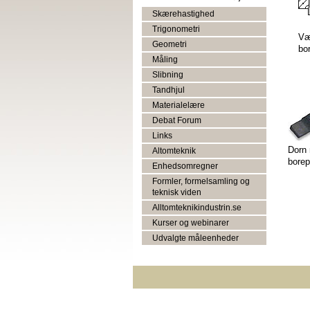
Skærehastighed
Trigonometri
Væ
Geometri
bo
Måling
Slibning
Tandhjul
Materialelære
Debat Forum
Links
Dorn 
Altomteknik
borep
Enhedsomregner
Formler, formelsamling og
teknisk viden
Alltomteknikindustrin.se
Kurser og webinarer
Udvalgte måleenheder