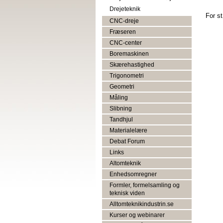
Drejeteknik
For st
CNC-dreje
Fræseren
CNC-center
Boremaskinen
Skærehastighed
Trigonometri
Geometri
Måling
Slibning
Tandhjul
Materialelære
Debat Forum
Links
Altomteknik
Enhedsomregner
Formler, formelsamling og
teknisk viden
Alltomteknikindustrin.se
Kurser og webinarer