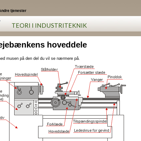
Andre tjenester
i
TEORI I INDUSTRITEKNIK
ejebænkens hoveddele
med musen på den del du vil se nærmere på.