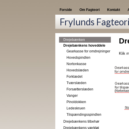
Forside
Om Fagteori
Kontakt
Frylunds Fagteor
Dr
Drejebænken
Drejebænkens hoveddele
Gearkasse for omdrejninger
Klik 
Hovedspindlen
Nortonkasse
Hovedslæden
Forklædet
Tværslæden
Forsætterslæden
Vanger
Pinoldokken
Ledeskruen
Tilspændingsspindlen
Drejebænkens tilbehør
Drejebænkens værktøj