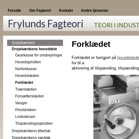
Forside
Om Fagteori
Kontakt
Andre tjenester
Frylunds Fagteori
TEORI I INDUS
Forklædet
Drejebænken
Drejebænkens hoveddele
Gearkasse for omdrejninger
Forklædet er fastgjort på
hovedslæd
Hovedspindlen
for bl.a.
aktivering af tilspænding, tilspændin
Nortonkasse
Hovedslæden
Forklædet
Tværslæden
Forsætterslæden
Vanger
Pinoldokken
Ledeskruen
Tilspændingsspindlen
Drejebænkens tilbehør
Drejebænkens værktøj