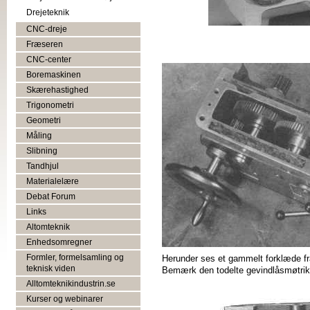
Drejeteknik
CNC-dreje
Fræseren
CNC-center
Boremaskinen
Skærehastighed
Trigonometri
Geometri
Måling
Slibning
Tandhjul
Materialelære
Debat Forum
Links
Altomteknik
Enhedsomregner
Herunder ses et gammelt forklæde fr
Formler, formelsamling og
teknisk viden
Bemærk den todelte gevindlåsmøtri
Alltomteknikindustrin.se
Kurser og webinarer