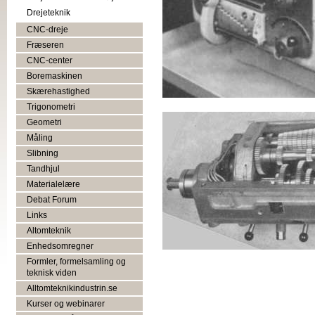
Drejeteknik
CNC-dreje
Fræseren
CNC-center
Boremaskinen
Skærehastighed
Trigonometri
Geometri
Måling
Slibning
Tandhjul
Materialelære
Debat Forum
Links
Altomteknik
Enhedsomregner
Formler, formelsamling og
teknisk viden
Alltomteknikindustrin.se
Kurser og webinarer