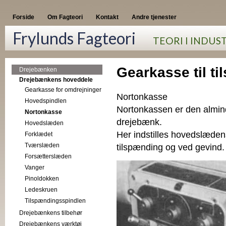
Forside
Om Fagteori
Kontakt
Andre tjenester
Frylunds Fagteori
TEORI I INDUS
Gearkasse til t
Drejebænken
Drejebænkens hoveddele
Gearkasse for omdrejninger
Nortonkasse
Hovedspindlen
Nortonkassen er den almin
Nortonkasse
drejebænk.
Hovedslæden
Her indstilles hovedslæden
Forklædet
Tværslæden
tilspænding og ved gevind.
Forsætterslæden
Vanger
Pinoldokken
Ledeskruen
Tilspændingsspindlen
Drejebænkens tilbehør
Drejebænkens værktøj