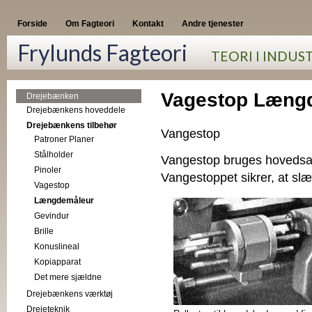
Forside
Om Fagteori
Kontakt
Andre tjenester
Frylunds Fagteori
TEORI I INDUS
Vagestop Læng
Drejebænken
Drejebænkens hoveddele
Drejebænkens tilbehør
Vangestop
Patroner Planer
Stålholder
Vangestop bruges hovedsage
Pinoler
Vangestoppet sikrer, at s
Vagestop
Længdemåleur
Gevindur
Brille
Konuslineal
Kopiapparat
Det mere sjældne
Drejebænkens værktøj
Drejeteknik