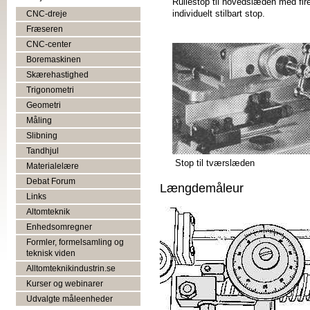
Rullestop til hovedslæden med fir
individuelt stilbart stop.
CNC-dreje
Fræseren
CNC-center
Boremaskinen
Skærehastighed
Trigonometri
Geometri
Måling
Slibning
Tandhjul
Stop til tværslæden
Materialelære
Debat Forum
Længdemåleur
Links
Altomteknik
Enhedsomregner
Formler, formelsamling og
teknisk viden
Alltomteknikindustrin.se
Kurser og webinarer
Udvalgte måleenheder