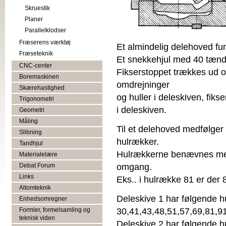
Skruestik
Planer
Parallelklodser
Fræserens værktøj
Et almindelig delehoved fun
Fræseteknik
Et snekkehjul med 40 tænd
CNC-center
Fikserstoppet trækkes ud 
Boremaskinen
omdrejninger
Skærehastighed
og huller i deleskiven, fiks
Trigonometri
i deleskiven.
Geometri
Måling
Til et delehoved medfølger 
Slibning
hulrækker.
Tandhjul
Hulrækkerne benævnes med 
Materialelære
omgang.
Debat Forum
Links
Eks.. i hulrække 81 er der
Altomteknik
Deleskive 1 har følgende h
Enhedsomregner
30,41,43,48,51,57,69,81,9
Formler, formelsamling og
teknisk viden
Deleskive 2 har følgende h