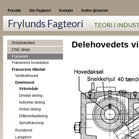
Forside
Om Fagteori
Kontakt
Andre tjenester
Frylunds Fagteori
TEORI I INDUS
Delehovedets v
Drejebænken
CNC-dreje
Fræseren
Fræserens hoveddele
Fræserens tilbehør
Vertikalhoved
Delehoved
Virkemåde
Direkte deling
Indirekte deling
Vinkel deling
Differentialdeling
Spiralfræsning
Rundbord
Langdorn