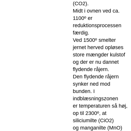
(CO2).
Midt i ovnen ved ca.
1100º er
reduktionsprocessen
færdig.
Ved 1500º smelter
jernet herved opløses
store mængder kulstof
og der er nu dannet
flydende råjern.
Den flydende råjern
synker ned mod
bunden. I
indblæsningszonen
er temperaturen så høj,
op til 2300º, at
siliciumilte (CiO2)
og manganilte (MnO)