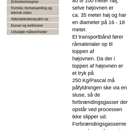
80 til 100 meter høj,
Enhedsomregner
selve højovnen er
Formler, formelsamling og
teknisk viden
ca. 35 meter høj og har
Alltomteknikindustrin.se
en diameter på 16 - 18
Kurser og webinarer
meter.
Udvalgte måleenheder
Et transportbånd fører
råmaterialer op til
toppen af
højovnen. Da der i
toppen af højovnen er
et tryk på
250 Kg/Pascal må
påfyldningen ske via en
sluse, så de
forbrændingsgasser der
opstår ved processen
ikke slipper ud.
Forbrændingsgasserne