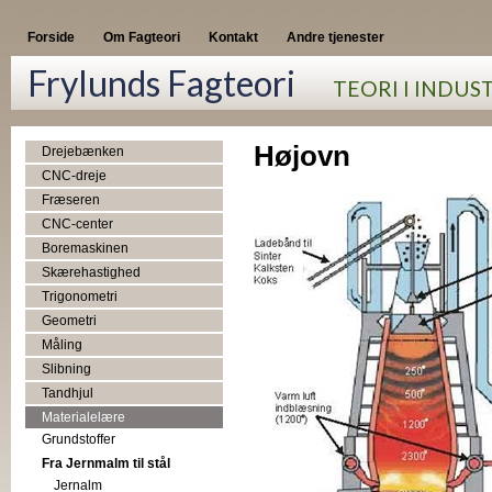
Forside
Om Fagteori
Kontakt
Andre tjenester
Frylunds Fagteori
TEORI I INDUS
Højovn
Drejebænken
CNC-dreje
Fræseren
CNC-center
Boremaskinen
Skærehastighed
Trigonometri
Geometri
Måling
Slibning
Tandhjul
Materialelære
Grundstoffer
Fra Jernmalm til stål
Jernalm