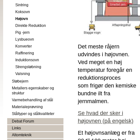
Sintring
Koksovn
Højovn
Direkte Reduktion
Pig -jern
Lysbueovn
Det meste råjern
Konverter
Raffinering
udvindes i højovnen.
Induktionsovn
Ved meget en høj
Strengstøbning
temperatur foregår en
Valsning
reduktionsproces
Støbejern
som frigør den kemiske
Metallers egenskaber og
bundne ilt fra
struktur
Varmebehandling af stål
jernmalmen.
Materialeprøvning
Se hvad der sker i
Ståltyper og stålkvaliteter
højovnen (på engelsk)
Debat Forum
Links
Et højovnsanlæg er fra
Altomteknik