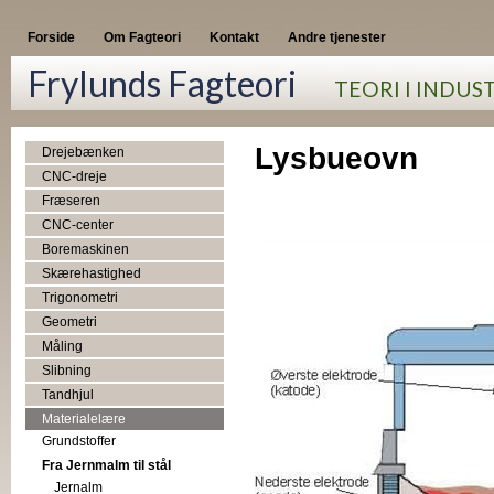
Forside
Om Fagteori
Kontakt
Andre tjenester
Frylunds Fagteori
TEORI I INDUS
Lysbueovn
Drejebænken
CNC-dreje
Fræseren
CNC-center
Boremaskinen
Skærehastighed
Trigonometri
Geometri
Måling
Slibning
Tandhjul
Materialelære
Grundstoffer
Fra Jernmalm til stål
Jernalm