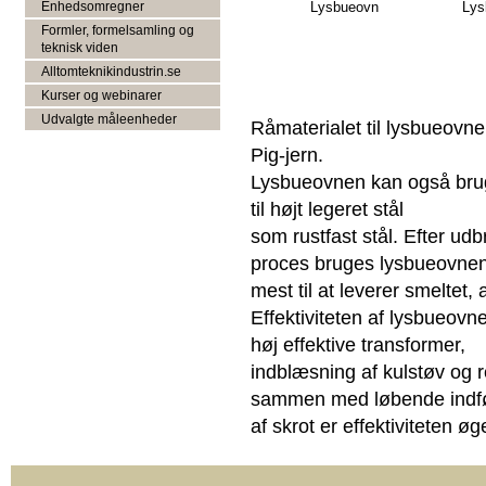
Lysbueovn
Lys
Enhedsomregner
Formler, formelsamling og
teknisk viden
Alltomteknikindustrin.se
Kurser og webinarer
Udvalgte måleenheder
Råmaterialet til lysbueovn
Pig-jern.
Lysbueovnen kan også bruges
til højt legeret stål
som rustfast stål. Efter ud
proces bruges lysbueovne
mest til at leverer smeltet, a
Effektiviteten af lysbueovn
høj effektive transformer,
indblæsning af kulstøv og r
sammen med løbende indf
af skrot er effektiviteten øge