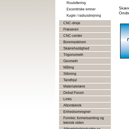
Roulettering
Skære
Excentriske emner
Omdre
Kugle / radiusdrejning
CNC-dreje
Fræseren
CNC-center
Boremaskinen
Skærehastighed
Trigonometri
Geometri
Måling
Slibning
Tandhjul
Materialelære
Debat Forum
Links
Altomteknik
Enhedsomregner
Formler, formelsamling og
teknisk viden