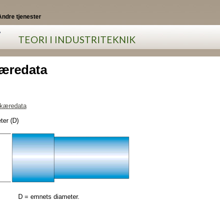
Andre tjenester
i
TEORI I INDUSTRITEKNIK
æredata
kæredata
ter (D)
 emnets diameter.