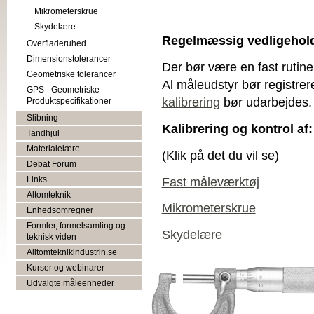
Mikrometerskrue
Skydelære
Regelmæssig vedligehol
Overfladeruhed
Dimensionstolerancer
Der bør være en fast rutine
Geometriske tolerancer
Al måleudstyr bør registrere
GPS - Geometriske
kalibrering
bør udarbejdes
Produktspecifikationer
Slibning
Kalibrering og kontrol af:
Tandhjul
Materialelære
(Klik på det du vil se)
Debat Forum
Fast måleværktøj
Links
Altomteknik
Mikrometerskrue
Enhedsomregner
Formler, formelsamling og
Skydelære
teknisk viden
Alltomteknikindustrin.se
Kurser og webinarer
Udvalgte måleenheder