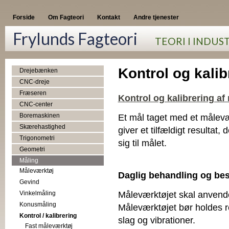
Forside
Om Fagteori
Kontakt
Andre tjenester
Frylunds Fagteori
TEORI I INDUS
Kontrol og kalib
Drejebænken
CNC-dreje
Fræseren
Kontrol og kalibrering af
CNC-center
Boremaskinen
Et mål taget med et målevær
Skærehastighed
giver et tilfældigt resulta
Trigonometri
sig til målet.
Geometri
Måling
Måleværktøj
Daglig behandling og bes
Gevind
Måleværktøjet skal anvend
Vinkelmåling
Konusmåling
Måleværktøjet bør holdes r
Kontrol / kalibrering
slag og vibrationer.
Fast måleværktøj