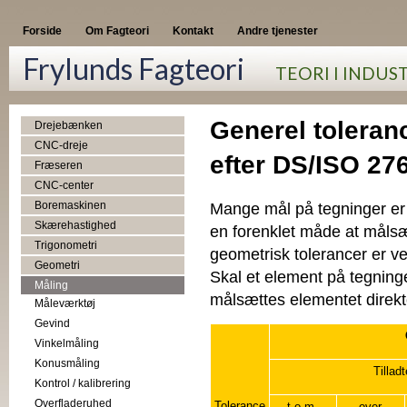
Forside
Om Fagteori
Kontakt
Andre tjenester
Frylunds Fagteori
TEORI I INDUS
Generel toleranc
Drejebænken
CNC-dreje
efter DS/ISO 27
Fræseren
CNC-center
Boremaskinen
Mange mål på tegninger er 
Skærehastighed
en forenklet måde at måls
Trigonometri
geometrisk tolerancer er v
Geometri
Skal et element på tegninge
Måling
målsættes elementet direkt
Måleværktøj
Gevind
Vinkelmåling
Konusmåling
Tillad
Kontrol / kalibrering
Overfladeruhed
Tolerance
t.o.m.
over