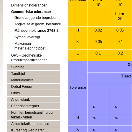
10
10
Dimensionstolerancer
Geometriske tolerancer
t.o.m.
Grundlæggende begreber
30
Angivelse af geom. tolerance
H
0,02
0,05
Mål uden tolerance 2768-2
Symbol oversigt
K
0,05
0,1
Maksimun
materialeprincippet
L
0,1
0,2
GPS - Geometriske
Produktspecifikationer
Ge
Slibning
Tandhjul
Tillad
Materialelære
Debat Forum
Tolerance
Links
Altomteknik
Enhedsomregner
s-
s-
Formler, formelsamling og
teknisk viden
H
s-
s-
Alltomteknikindustrin.se
K
s-
s-
Kurser og webinarer