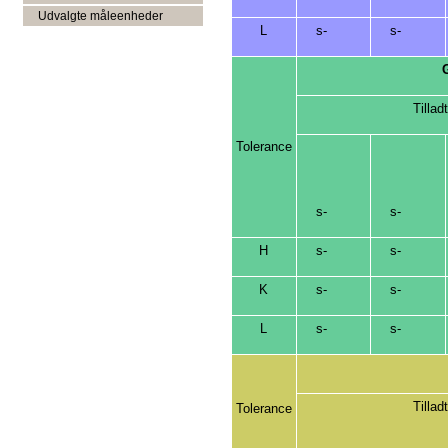
Udvalgte måleenheder
L
s-
s-
Tillad
Tolerance
s-
s-
H
s-
s-
K
s-
s-
L
s-
s-
Tillad
Tolerance