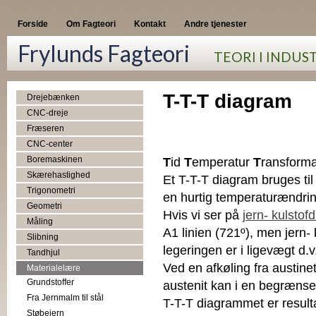
Forside
Om Fagteori
Kontakt
Andre tjenester
Frylunds Fagteori
TEORI I INDUS
T-T-T diagram
Drejebænken
CNC-dreje
Fræseren
CNC-center
Boremaskinen
T
id
T
emperatur
T
ransforma
Skærehastighed
Et T-T-T diagram bruges til
Trigonometri
en hurtig temperaturændring
Geometri
Hvis vi ser på
jern- kulsto
Måling
A1 linien (721º), men jern
Slibning
legeringen er i ligevægt d.
Tandhjul
Ved en afkøling fra austine
Materialelære
Grundstoffer
austenit kan i en begrænset
Fra Jernmalm til stål
T-T-T diagrammet er result
Støbejern