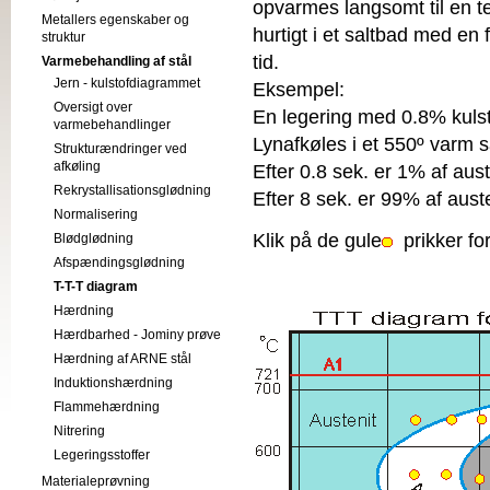
opvarmes langsomt til en t
Metallers egenskaber og
hurtigt i et saltbad med en
struktur
tid.
Varmebehandling af stål
Jern - kulstofdiagrammet
Eksempel:
Oversigt over
En legering med 0.8% kulst
varmebehandlinger
Lynafkøles i et 550º varm s
Strukturændringer ved
afkøling
Efter 0.8 sek. er 1% af aus
Rekrystallisationsglødning
Efter 8 sek. er 99% af auste
Normalisering
Klik på de gule
prikker for
Blødglødning
Afspændingsglødning
T-T-T diagram
Hærdning
Hærdbarhed - Jominy prøve
Hærdning af ARNE stål
Induktionshærdning
Flammehærdning
Nitrering
Legeringsstoffer
Materialeprøvning