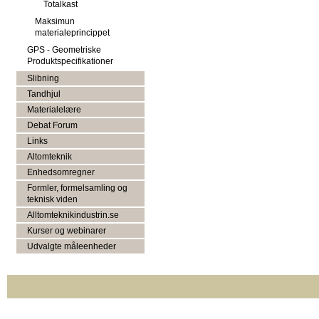
Totalkast
Maksimun
materialeprincippet
GPS - Geometriske
Produktspecifikationer
Slibning
Tandhjul
Materialelære
Debat Forum
Links
Altomteknik
Enhedsomregner
Formler, formelsamling og
teknisk viden
Alltomteknikindustrin.se
Kurser og webinarer
Udvalgte måleenheder