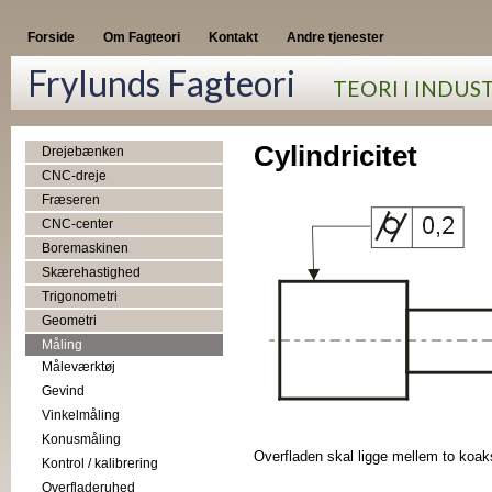
Forside
Om Fagteori
Kontakt
Andre tjenester
Frylunds Fagteori
TEORI I INDUS
Cylindricitet
Drejebænken
CNC-dreje
Fræseren
CNC-center
Boremaskinen
Skærehastighed
Trigonometri
Geometri
Måling
Måleværktøj
Gevind
Vinkelmåling
Konusmåling
Overfladen skal ligge mellem to koak
Kontrol / kalibrering
Overfladeruhed