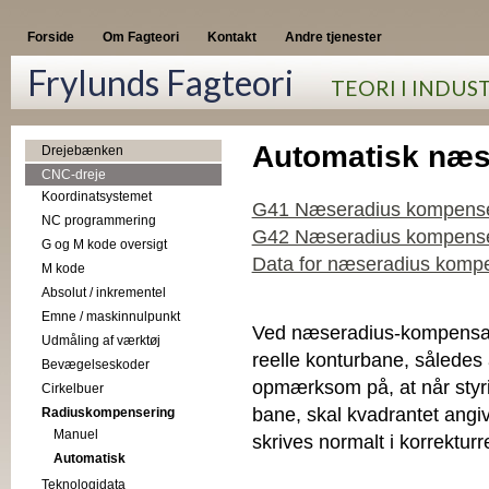
Forside
Om Fagteori
Kontakt
Andre tjenester
Frylunds Fagteori
TEORI I INDUS
Automatisk næ
Drejebænken
CNC-dreje
Koordinatsystemet
G41 Næseradius kompenseri
NC programmering
G42 Næseradius kompenseri
G og M kode oversigt
Data for næseradius komp
M kode
Absolut / inkrementel
Emne / maskinnulpunkt
Ved næseradius-kompensati
Udmåling af værktøj
reelle konturbane, således 
Bevægelseskoder
opmærksom på, at når sty
Cirkelbuer
bane, skal kvadrantet angi
Radiuskompensering
Manuel
skrives normalt i korrekturr
Automatisk
Teknologidata