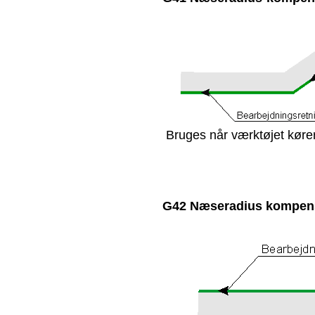
Bruges når værktøjet køre
G42 Næseradius kompense