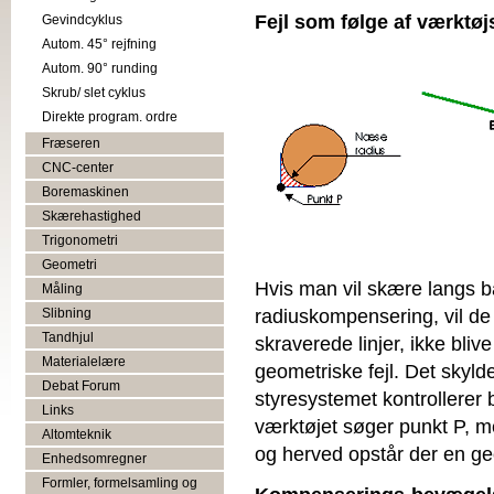
Fejl som følge af værktø
Gevindcyklus
Autom. 45° rejfning
Autom. 90° runding
Skrub/ slet cyklus
Direkte program. ordre
Fræseren
CNC-center
Boremaskinen
Skærehastighed
Trigonometri
Geometri
Hvis man vil skære langs 
Måling
radiuskompensering, vil de
Slibning
Tandhjul
skraverede linjer, ikke blive
Materialelære
geometriske fejl. Det skyldes
Debat Forum
styresystemet kontrollerer
Links
værktøjet søger punkt P, m
Altomteknik
og herved opstår der en geo
Enhedsomregner
Formler, formelsamling og