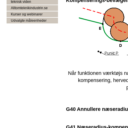
Kompenserings-bevægel
teknisk viden
Alltomteknikindustrin.se
Kurser og webinarer
Udvalgte måleenheder
Når funktionen værktøjs n
kompensering, herved
G40 Annullere næseradi
G41 Næseradius-kompense